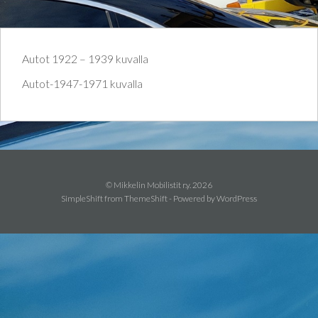
Autot 1922 – 1939 kuvalla
Autot-1947-1971 kuvalla
© Mikkelin Mobilistit r.y. 2026
SimpleShift from
ThemeShift
- Powered by
WordPress