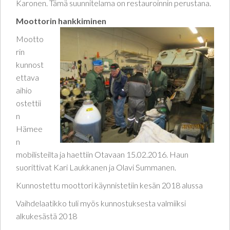
Karonen. Tämä suunnitelama on restauroinnin perustana.
Moottorin hankkiminen
Mootto
rin
kunnost
ettava
aihio
ostettii
n
Hämee
n
mobilisteilta ja haettiin Otavaan 15.02.2016. Haun
suorittivat Kari Laukkanen ja Olavi Summanen.
Kunnostettu moottori käynnistetiin kesän 2018 alussa
Vaihdelaatikko tuli myös kunnostuksesta valmiiksi
alkukesästä 2018