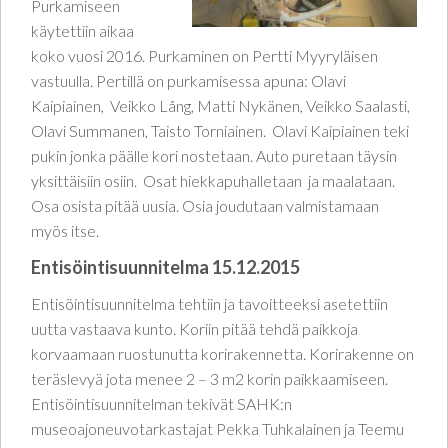
Purkamiseen
käytettiin aikaa
koko vuosi 2016. Purkaminen on Pertti Myyryläisen
vastuulla. Pertillä on purkamisessa apuna: Olavi
Kaipiainen, Veikko Lång, Matti Nykänen, Veikko Saalasti,
Olavi Summanen, Taisto Torniainen. Olavi Kaipiainen teki
pukin jonka päälle kori nostetaan. Auto puretaan täysin
yksittäisiin osiin. Osat hiekkapuhalletaan ja maalataan.
Osa osista pitää uusia. Osia joudutaan valmistamaan
myös itse.
Entisöintisuunnitelma 15.12.2015
Entisöintisuunnitelma tehtiin ja tavoitteeksi asetettiin
uutta vastaava kunto. Koriin pitää tehdä paikkoja
korvaamaan ruostunutta korirakennetta. Korirakenne on
teräslevyä jota menee 2 – 3 m2 korin paikkaamiseen.
Entisöintisuunnitelman tekivät SAHK:n
museoajoneuvotarkastajat Pekka Tuhkalainen ja Teemu