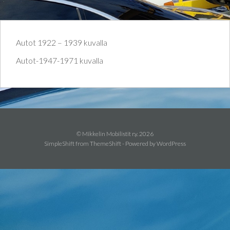
Autot 1922 – 1939 kuvalla
Autot-1947-1971 kuvalla
© Mikkelin Mobilistit r.y. 2026
SimpleShift from
ThemeShift
- Powered by
WordPress